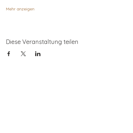
Mehr anzeigen
Diese Veranstaltung teilen
Kontaktieren
Dr. Karin Renner
+43(0) 650 924 20 25
intuition_works@posteo.at