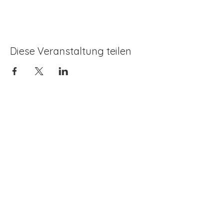
Diese Veranstaltung teilen
Kontaktieren
Dr. Karin Renner
+43(0) 650 924 20 25
intuition_works@posteo.at