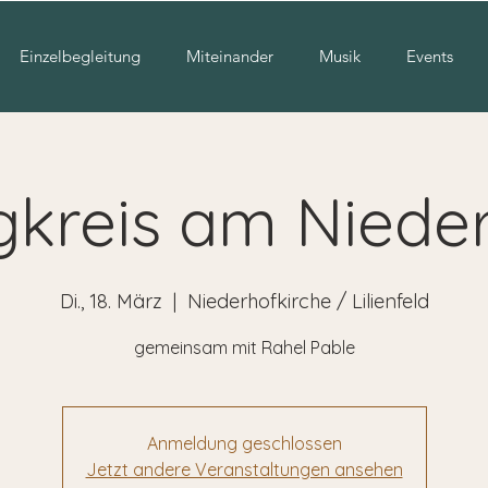
Einzelbegleitung
Miteinander
Musik
Events
gkreis am Niede
Di., 18. März
  |  
Niederhofkirche / Lilienfeld
gemeinsam mit Rahel Pable
Anmeldung geschlossen
Jetzt andere Veranstaltungen ansehen