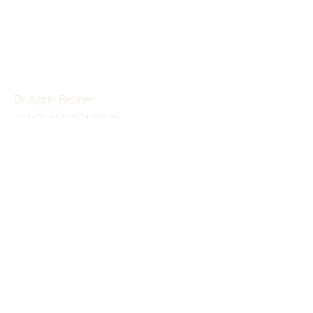
Kontaktieren
Dr. Karin Renner
+43(0) 650 924 20 25
intuition_works@posteo.at