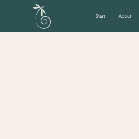
Start
About