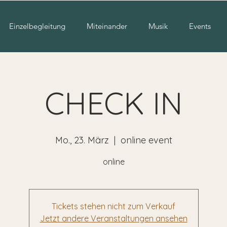
Einzelbegleitung
Miteinander
Musik
Events
CHECK IN
Mo., 23. März
  |  
online event
online
Tickets stehen nicht zum Verkauf
Jetzt andere Veranstaltungen ansehen