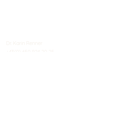
Kontaktieren
Dr. Karin Renner
+43(0) 650 924 20 25
intuition_works@posteo.at