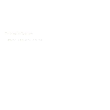
Kontaktieren
Dr. Karin Renner
+43(0) 650 924 20 25
intuition_works@posteo.at