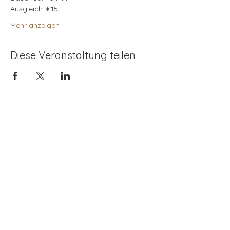
Ausgleich: €15,-
Mehr anzeigen
Diese Veranstaltung teilen
Kontaktieren
Dr. Karin Renner
+43(0) 650 924 20 25
intuition_works@posteo.at