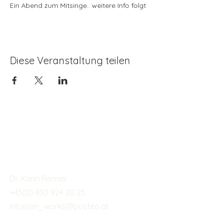
Ein Abend zum Mitsinge.. weitere Info folgt
Diese Veranstaltung teilen
Kontaktieren
Dr. Karin Renner
+43(0) 650 924 20 25
intuition_works@posteo.at